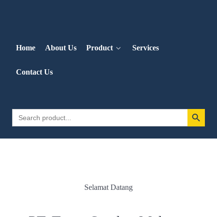
Home
About Us
Product
Services
Contact Us
Search 
Search
for:
Selamat Datang