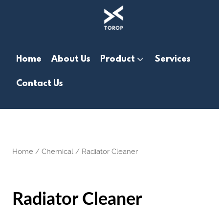
Home
About Us
Product
Services
Contact Us
Home
/
Chemical
/ Radiator Cleaner
Radiator Cleaner