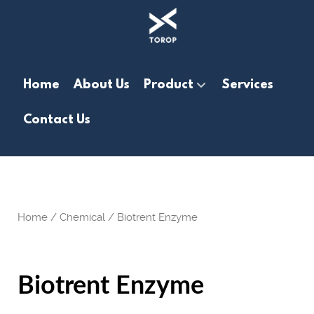
Home
About Us
Product
Services
Contact Us
Home
/
Chemical
/ Biotrent Enzyme
Biotrent Enzyme